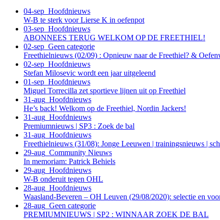
04-sep
Hoofdnieuws
W-B te sterk voor Lierse K in oefenpot
03-sep
Hoofdnieuws
ABONNEES TERUG WELKOM OP DE FREETHIEL!
02-sep
Geen categorie
Freethielnieuws (02/09) : Opnieuw naar de Freethiel? & Oefen
02-sep
Hoofdnieuws
Stefan Milosevic wordt een jaar uitgeleend
01-sep
Hoofdnieuws
Miguel Torrecilla zet sportieve lijnen uit op Freethiel
31-aug
Hoofdnieuws
He’s back! Welkom op de Freethiel, Nordin Jackers!
31-aug
Hoofdnieuws
Premiumnieuws | SP3 : Zoek de bal
31-aug
Hoofdnieuws
Freethielnieuws (31/08): Jonge Leeuwen | trainingsnieuws | sc
29-aug
Community Nieuws
In memoriam: Patrick Behiels
29-aug
Hoofdnieuws
W-B onderuit tegen OHL
28-aug
Hoofdnieuws
Waasland-Beveren – OH Leuven (29/08/2020): selectie en vo
28-aug
Geen categorie
PREMIUMNIEUWS | SP2 : WINNAAR ZOEK DE BAL