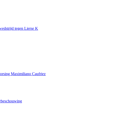
wedstrijd tegen Lierse K
horsing Maximiliano Caufriez
orbeschouwing