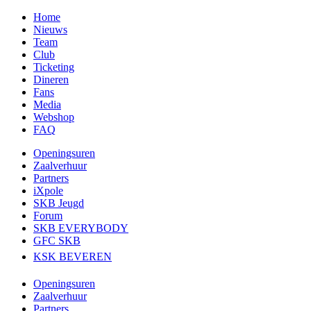
Home
Nieuws
Team
Club
Ticketing
Dineren
Fans
Media
Webshop
FAQ
Openingsuren
Zaalverhuur
Partners
iXpole
SKB Jeugd
Forum
SKB EVERYBODY
GFC SKB
KSK BEVEREN
Openingsuren
Zaalverhuur
Partners