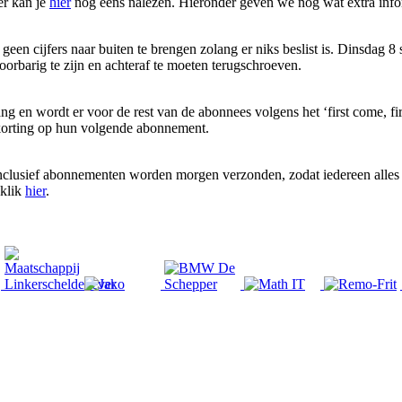
er kan je
hier
nog eens nalezen. Hieronder geven we nog wat extra info
n cijfers naar buiten te brengen zolang er niks beslist is. Dinsdag 8
voorbarig te zijn en achteraf te moeten terugschroeven.
ang en wordt er voor de rest van de abonnees volgens het ‘first come, fi
korting op hun volgende abonnement.
inclusief abonnementen worden morgen verzonden, zodat iedereen alles 
 klik
hier
.