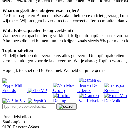
seizoen 5% korting op een nieuw abonnement. Alle informatie hierov
Waarom geeft de club geen exact cijfer?
De Pro League en Binnenlandse zaken hebben expliciet gevraagd om gee
wij meer. Wij brengen liever direct een correct cijfer naar buiten dan 
Wat als de capaciteit terug verkleint?
Wanneer de capaciteit terug verkleint, krijgen de topfans steeds voorr
Abonnees die niet binnen kunnen krijgen zoals steeds 5% per match 
Topfanpaketten
Eindelijk hebben de leveranciers alles geleverd. De topfanpakketten 
verontschuldigen voor de late levering. Wil je alsnog Topfan worden,
Hopelijk tot snel op De Freethiel. We hebben jullie gemist.
Freethielstadion
Stadionplein 1
9120 Beveren-Waas