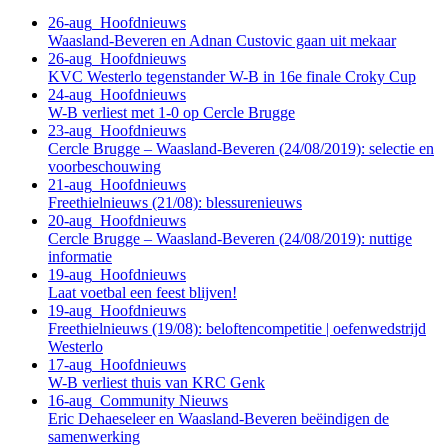
26-aug
Hoofdnieuws
Waasland-Beveren en Adnan Custovic gaan uit mekaar
26-aug
Hoofdnieuws
KVC Westerlo tegenstander W-B in 16e finale Croky Cup
24-aug
Hoofdnieuws
W-B verliest met 1-0 op Cercle Brugge
23-aug
Hoofdnieuws
Cercle Brugge – Waasland-Beveren (24/08/2019): selectie en
voorbeschouwing
21-aug
Hoofdnieuws
Freethielnieuws (21/08): blessurenieuws
20-aug
Hoofdnieuws
Cercle Brugge – Waasland-Beveren (24/08/2019): nuttige
informatie
19-aug
Hoofdnieuws
Laat voetbal een feest blijven!
19-aug
Hoofdnieuws
Freethielnieuws (19/08): beloftencompetitie | oefenwedstrijd
Westerlo
17-aug
Hoofdnieuws
W-B verliest thuis van KRC Genk
16-aug
Community Nieuws
Eric Dehaeseleer en Waasland-Beveren beëindigen de
samenwerking