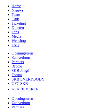
Home
Nieuws
Team
Club
Ticketing
Dineren
Fans
Media
Webshop
FAQ
Openingsuren
Zaalverhuur
Partners
iXpole
SKB Jeugd
Forum
SKB EVERYBODY
GFC SKB
KSK BEVEREN
Openingsuren
Zaalverhuur
Partners