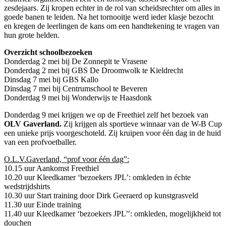
zesdejaars. Zij kropen echter in de rol van scheidsrechter om alles in
goede banen te leiden. Na het tornooitje werd ieder klasje bezocht
en kregen de leerlingen de kans om een handtekening te vragen van
hun grote helden.
Overzicht schoolbezoeken
Donderdag 2 mei bij De Zonnepit te Vrasene
Donderdag 2 mei bij GBS De Droomwolk te Kieldrecht
Dinsdag 7 mei bij GBS Kallo
Dinsdag 7 mei bij Centrumschool te Beveren
Donderdag 9 mei bij Wonderwijs te Haasdonk
Donderdag 9 mei krijgen we op de Freethiel zelf het bezoek van
OLV Gaverland.
Zij krijgen als sportieve winnaar van de W-B Cup
een unieke prijs voorgeschoteld. Zij kruipen voor één dag in de huid
van een profvoetballer.
O.L.V.Gaverland, “prof voor één dag”:
10.15 uur Aankomst Freethiel
10.20 uur Kleedkamer ‘bezoekers JPL’: omkleden in échte
wedstrijdshirts
10.30 uur Start training door Dirk Geeraerd op kunstgrasveld
11.30 uur Einde training
11.40 uur Kleedkamer ‘bezoekers JPL’’: omkleden, mogelijkheid tot
douchen