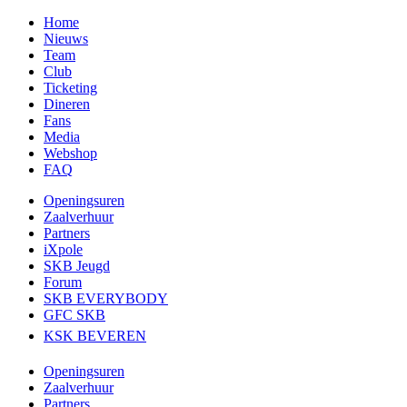
Home
Nieuws
Team
Club
Ticketing
Dineren
Fans
Media
Webshop
FAQ
Openingsuren
Zaalverhuur
Partners
iXpole
SKB Jeugd
Forum
SKB EVERYBODY
GFC SKB
KSK BEVEREN
Openingsuren
Zaalverhuur
Partners