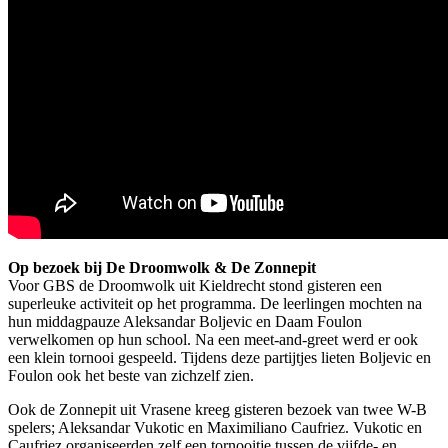
Op bezoek bij De Droomwolk & De Zonnepit
Voor GBS de Droomwolk uit Kieldrecht stond gisteren een
superleuke activiteit op het programma. De leerlingen mochten na
hun middagpauze Aleksandar Boljevic en Daam Foulon
verwelkomen op hun school. Na een meet-and-greet werd er ook
een klein tornooi gespeeld. Tijdens deze partijtjes lieten Boljevic en
Foulon ook het beste van zichzelf zien.
Ook de Zonnepit uit Vrasene kreeg gisteren bezoek van twee W-B
spelers; Aleksandar Vukotic en Maximiliano Caufriez. Vukotic en
Caufriez organiseerden zelf een tornooitje tussen de vijfde- en