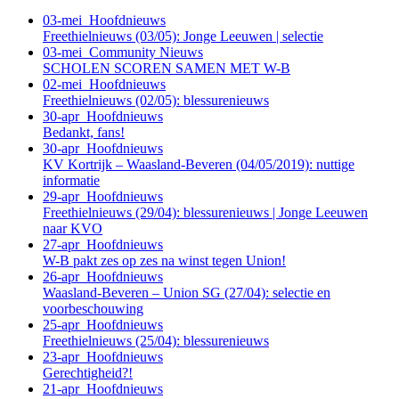
03-mei
Hoofdnieuws
Freethielnieuws (03/05): Jonge Leeuwen | selectie
03-mei
Community Nieuws
SCHOLEN SCOREN SAMEN MET W-B
02-mei
Hoofdnieuws
Freethielnieuws (02/05): blessurenieuws
30-apr
Hoofdnieuws
Bedankt, fans!
30-apr
Hoofdnieuws
KV Kortrijk – Waasland-Beveren (04/05/2019): nuttige
informatie
29-apr
Hoofdnieuws
Freethielnieuws (29/04): blessurenieuws | Jonge Leeuwen
naar KVO
27-apr
Hoofdnieuws
W-B pakt zes op zes na winst tegen Union!
26-apr
Hoofdnieuws
Waasland-Beveren – Union SG (27/04): selectie en
voorbeschouwing
25-apr
Hoofdnieuws
Freethielnieuws (25/04): blessurenieuws
23-apr
Hoofdnieuws
Gerechtigheid?!
21-apr
Hoofdnieuws