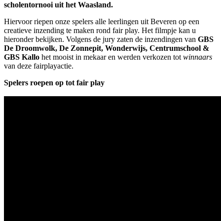
scholentornooi uit het Waasland.
Hiervoor riepen onze spelers alle leerlingen uit Beveren op een
creatieve inzending te maken rond fair play. Het filmpje kan u
hieronder bekijken. Volgens de jury zaten de inzendingen van
GBS
De Droomwolk, De Zonnepit, Wonderwijs, Centrumschool &
GBS Kallo
het mooist in mekaar en werden verkozen tot
winnaars
van deze fairplayactie.
Spelers roepen op tot fair play