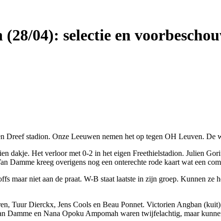
28/04): selectie en voorbescho
n Dreef stadion. Onze Leeuwen nemen het op tegen OH Leuven. De we
n dakje. Het verloor met 0-2 in het eigen Freethielstadion. Julien Gori
Van Damme kreeg overigens nog een onterechte rode kaart wat een com
ffs maar niet aan de praat. W-B staat laatste in zijn groep. Kunnen ze 
 Tuur Dierckx, Jens Cools en Beau Ponnet. Victorien Angban (kuit) ble
an Damme en Nana Opoku Ampomah waren twijfelachtig, maar kunnen uit