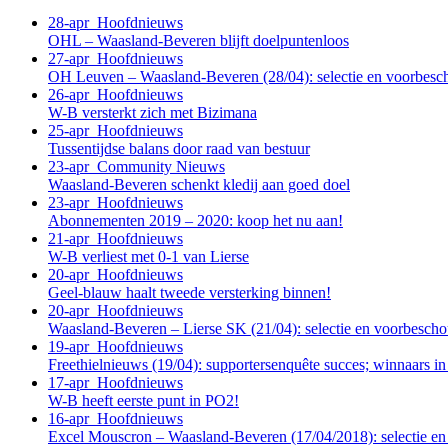
28-apr
Hoofdnieuws
OHL – Waasland-Beveren blijft doelpuntenloos
27-apr
Hoofdnieuws
OH Leuven – Waasland-Beveren (28/04): selectie en voorbes
26-apr
Hoofdnieuws
W-B versterkt zich met Bizimana
25-apr
Hoofdnieuws
Tussentijdse balans door raad van bestuur
23-apr
Community Nieuws
Waasland-Beveren schenkt kledij aan goed doel
23-apr
Hoofdnieuws
Abonnementen 2019 – 2020: koop het nu aan!
21-apr
Hoofdnieuws
W-B verliest met 0-1 van Lierse
20-apr
Hoofdnieuws
Geel-blauw haalt tweede versterking binnen!
20-apr
Hoofdnieuws
Waasland-Beveren – Lierse SK (21/04): selectie en voorbesch
19-apr
Hoofdnieuws
Freethielnieuws (19/04): supportersenquête succes; winnaars i
17-apr
Hoofdnieuws
W-B heeft eerste punt in PO2!
16-apr
Hoofdnieuws
Excel Mouscron – Waasland-Beveren (17/04/2018): selectie e