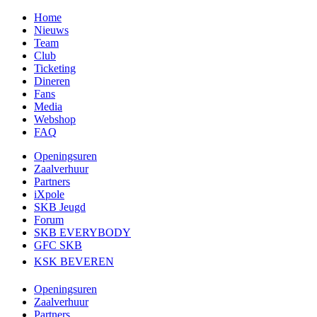
Home
Nieuws
Team
Club
Ticketing
Dineren
Fans
Media
Webshop
FAQ
Openingsuren
Zaalverhuur
Partners
iXpole
SKB Jeugd
Forum
SKB EVERYBODY
GFC SKB
KSK BEVEREN
Openingsuren
Zaalverhuur
Partners