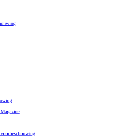
chouwing
ouwing
n Magazine
n voorbeschouwing