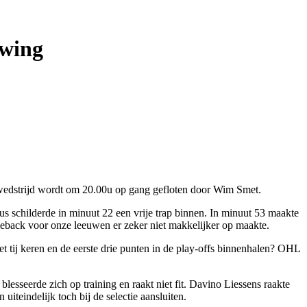
uwing
dstrijd wordt om 20.00u op gang gefloten door Wim Smet.
us schilderde in minuut 22 een vrije trap binnen. In minuut 53 maakte
eback voor onze leeuwen er zeker niet makkelijker op maakte.
het tij keren en de eerste drie punten in de play-offs binnenhalen? OHL
sseerde zich op training en raakt niet fit. Davino Liessens raakte
eindelijk toch bij de selectie aansluiten.