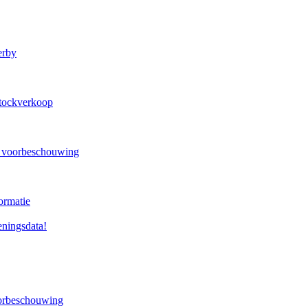
erby
 stockverkoop
n voorbeschouwing
ormatie
ningsdata!
oorbeschouwing