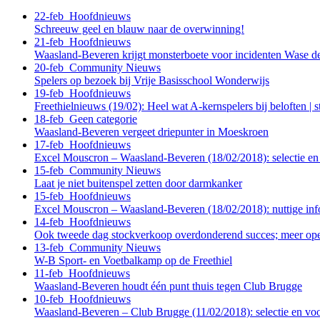
22-feb
Hoofdnieuws
Schreeuw geel en blauw naar de overwinning!
21-feb
Hoofdnieuws
Waasland-Beveren krijgt monsterboete voor incidenten Wase d
20-feb
Community Nieuws
Spelers op bezoek bij Vrije Basisschool Wonderwijs
19-feb
Hoofdnieuws
Freethielnieuws (19/02): Heel wat A-kernspelers bij beloften |
18-feb
Geen categorie
Waasland-Beveren vergeet driepunter in Moeskroen
17-feb
Hoofdnieuws
Excel Mouscron – Waasland-Beveren (18/02/2018): selectie e
15-feb
Community Nieuws
Laat je niet buitenspel zetten door darmkanker
15-feb
Hoofdnieuws
Excel Mouscron – Waasland-Beveren (18/02/2018): nuttige inf
14-feb
Hoofdnieuws
Ook tweede dag stockverkoop overdonderend succes; meer ope
13-feb
Community Nieuws
W-B Sport- en Voetbalkamp op de Freethiel
11-feb
Hoofdnieuws
Waasland-Beveren houdt één punt thuis tegen Club Brugge
10-feb
Hoofdnieuws
Waasland-Beveren – Club Brugge (11/02/2018): selectie en v