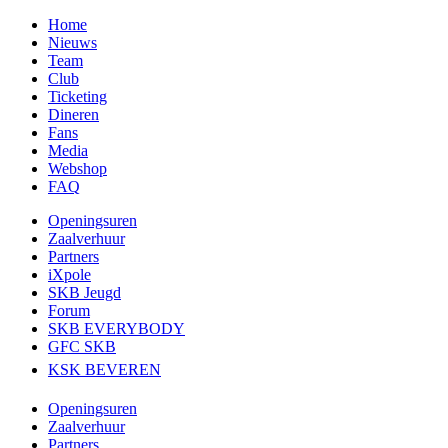
Home
Nieuws
Team
Club
Ticketing
Dineren
Fans
Media
Webshop
FAQ
Openingsuren
Zaalverhuur
Partners
iXpole
SKB Jeugd
Forum
SKB EVERYBODY
GFC SKB
KSK BEVEREN
Openingsuren
Zaalverhuur
Partners